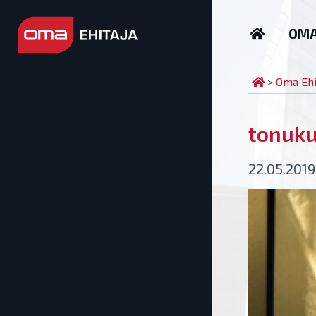
OMA
ET
EN
>
Oma Ehi
tonuku
22.05.2019