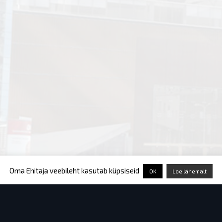
Oma Ehitaja veebileht kasutab küpsiseid
OK
Loe lähemalt