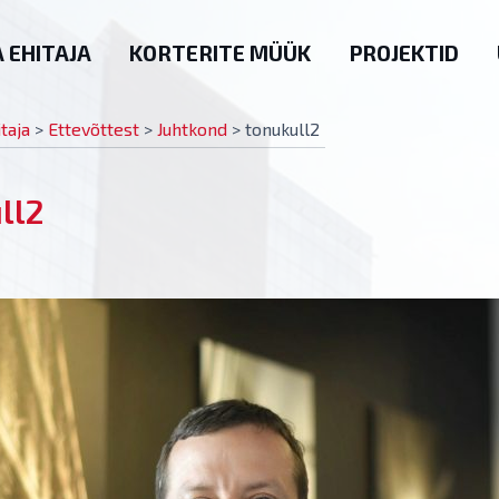
 EHITAJA
KORTERITE MÜÜK
PROJEKTID
taja
>
Ettevõttest
>
Juhtkond
>
tonukull2
ll2